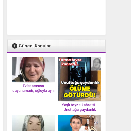
Güncel Konular
Evlat acısına
dayanamadı, oğluyla aynı
gün vefat etti
Yaşlı teyze kahretti…
Unuttuğu çaydanlık
öl*üme götürdü!