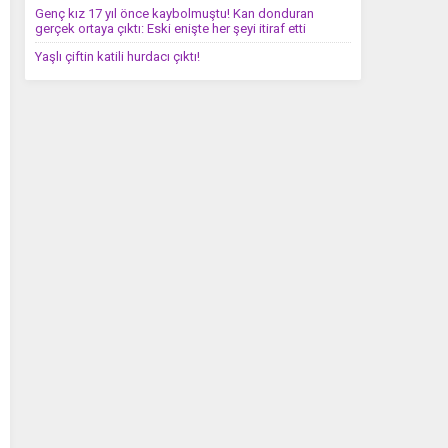
Genç kız 17 yıl önce kaybolmuştu! Kan donduran
gerçek ortaya çıktı: Eski enişte her şeyi itiraf etti
Yaşlı çiftin katili hurdacı çıktı!