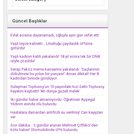
Güncel Başlıklar
Evlat acısına dayanamadı, oğluyla aynı gün vefat etti
Yaşlı teyze kahretti… Unuttuğu çaydanlık öl*üme
götürdü!
Yaşlı kadının katili yakalandı! 18 yıl sonra tek bir DNA
iziyle çözüldü!
Serap Paköz meme kanserine yakalandı: ‘Saçlarımın
dökülmesi bu yolun bir parçası!’ Aman dikkat! Her 8
kadından birinde görülüyor
Süleyman Toplusoy’un 10 yaşındaki kızı Selin Toplusoy
hayatını kaybetti! ‘Ah dünya güzeli melek’
İki gündür haber alınamıyordu: Öğretmen Ayşegül
Yıldırım evinde ölü bulundu
Hastalara damardan antifrizli su verilmiş! Can kayıpları
var
Son dakika… 3 gündür aranan Mehmet Çiftlikci’den
kötü haber! Otomobilinde öl*ü bulundu