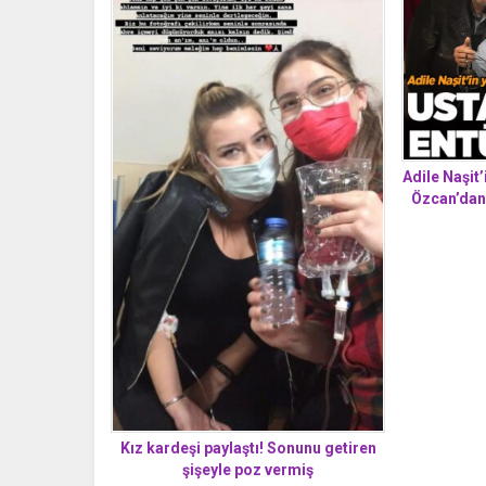
Adile Naşit’
Özcan’dan
Kız kardeşi paylaştı! Sonunu getiren
şişeyle poz vermiş