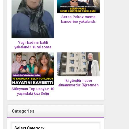
Serap Paköz meme
kanserine yakalandı:
‘Saçlarımın dökülmesi bu
yolun bir parçası!’ Aman
dikkat! Her 8 kadından
birinde görülüyor
Yaşlı kadının katili
yakalandı! 18 yıl sonra
tek bir DNA iziyle
çözüldü!
İki gündür haber
alınamıyordu: Öğretmen
Süleyman Toplusoy’un 10
Ayşegül Yıldırım evinde
yaşındaki kızı Selin
ölü bulundu
Toplusoy hayatını
kaybetti! ‘Ah dünya
güzeli melek’
Categories
Categories