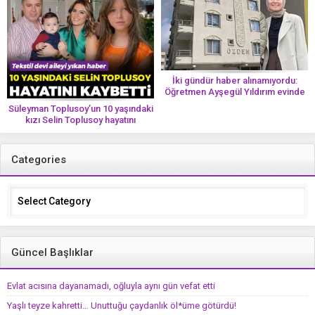
İki gündür haber alınamıyordu:
Öğretmen Ayşegül Yıldırım evinde
ölü bulundu
Süleyman Toplusoy’un 10 yaşındaki
kızı Selin Toplusoy hayatını
kaybetti! ‘Ah dünya güzeli melek’
Categories
Categories
Güncel Başlıklar
Evlat acısına dayanamadı, oğluyla aynı gün vefat etti
Yaşlı teyze kahretti… Unuttuğu çaydanlık öl*üme götürdü!