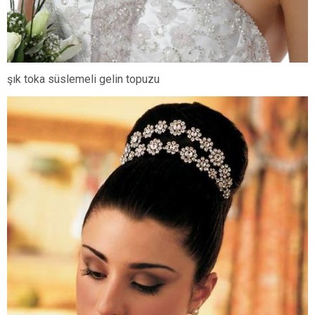
şık toka süslemeli gelin topuzu