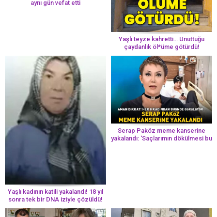
aynı gün vefat etti
Yaşlı teyze kahretti… Unuttuğu
çaydanlık öl*üme götürdü!
Serap Paköz meme kanserine
yakalandı: ‘Saçlarımın dökülmesi bu
yolun bir parçası!’ Aman dikkat!
Her 8 kadından birinde görülüyor
Yaşlı kadının katili yakalandı! 18 yıl
sonra tek bir DNA iziyle çözüldü!