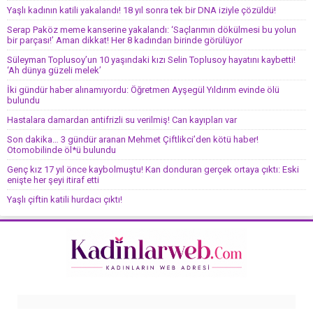
Yaşlı kadının katili yakalandı! 18 yıl sonra tek bir DNA iziyle çözüldü!
Serap Paköz meme kanserine yakalandı: ‘Saçlarımın dökülmesi bu yolun
bir parçası!’ Aman dikkat! Her 8 kadından birinde görülüyor
Süleyman Toplusoy’un 10 yaşındaki kızı Selin Toplusoy hayatını kaybetti!
‘Ah dünya güzeli melek’
İki gündür haber alınamıyordu: Öğretmen Ayşegül Yıldırım evinde ölü
bulundu
Hastalara damardan antifrizli su verilmiş! Can kayıpları var
Son dakika… 3 gündür aranan Mehmet Çiftlikci’den kötü haber!
Otomobilinde öl*ü bulundu
Genç kız 17 yıl önce kaybolmuştu! Kan donduran gerçek ortaya çıktı: Eski
enişte her şeyi itiraf etti
Yaşlı çiftin katili hurdacı çıktı!