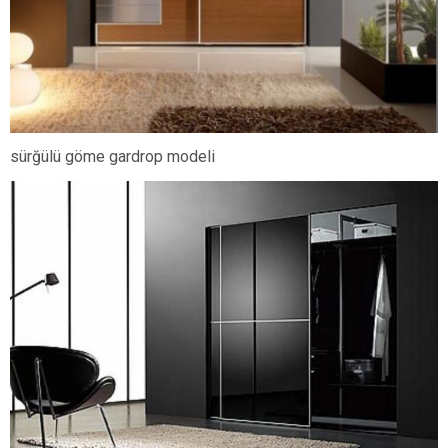
sürğülü göme gardrop modeli