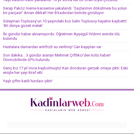
Serap Paköz meme kanserine yakalandı: ‘Saçlarımın dökülmesi bu yolun
bir parçası!’ Aman dikkat! Her 8 kadından birinde görülüyor
Süleyman Toplusoy’un 10 yaşındaki kızı Selin Toplusoy hayatını kaybetti!
‘Ah dünya güzeli melek’
İki gündür haber alınamıyordu: Öğretmen Ayşegül Yıldırım evinde ölü
bulundu
Hastalara damardan antifrizli su verilmiş! Can kayıpları var
Son dakika… 3 gündür aranan Mehmet Çiftlikci’den kötü haber!
Otomobilinde öl*ü bulundu
Genç kız 17 yıl önce kaybolmuştu! Kan donduran gerçek ortaya çıktı: Eski
enişte her şeyi itiraf etti
Yaşlı çiftin katili hurdacı çıktı!