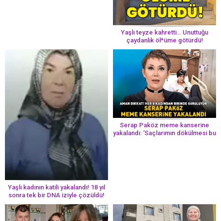
Yaşlı teyze kahretti… Unuttuğu
çaydanlık öl*üme götürdü!
Serap Paköz meme kanserine
yakalandı: ‘Saçlarımın dökülmesi bu
yolun bir parçası!’ Aman dikkat!
Her 8 kadından birinde görülüyor
Yaşlı kadının katili yakalandı! 18 yıl
sonra tek bir DNA iziyle çözüldü!