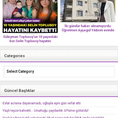
İki gündür haber alınamıyordu:
Öğretmen Ayşegül Yıldırım evinde
ölü bulundu
Süleyman Toplusoy’un 10 yaşındaki
kızı Selin Toplusoy hayatını
kaybetti! ‘Ah dünya güzeli melek’
Categories
Categories
Güncel Başlıklar
Evlat acısına dayanamadı, oğluyla aynı gün vefat etti
Yaşlı teyze kahretti… Unuttuğu çaydanlık öl*üme götürdü!
Yaşlı kadının katili yakalandı! 18 yıl sonra tek bir DNA iziyle çözüldü!