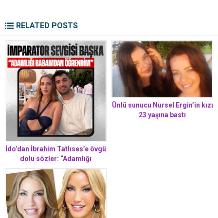
RELATED POSTS
Ünlü sunucu Nursel Ergin’in kızı
23 yaşına bastı
İdo’dan İbrahim Tatlıses’e övgü
dolu sözler: “Adamlığı
babamdan öğrendim
çocuklarımı da kendim gibi
yetiştireceğim”