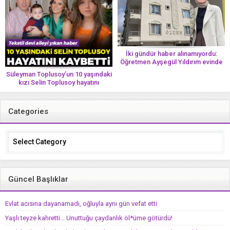
İki gündür haber alınamıyordu:
Öğretmen Ayşegül Yıldırım evinde
ölü bulundu
Süleyman Toplusoy’un 10 yaşındaki
kızı Selin Toplusoy hayatını
kaybetti! ‘Ah dünya güzeli melek’
Categories
Categories
Güncel Başlıklar
Evlat acısına dayanamadı, oğluyla aynı gün vefat etti
Yaşlı teyze kahretti… Unuttuğu çaydanlık öl*üme götürdü!