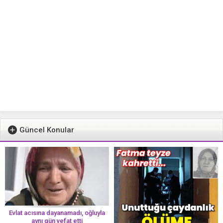
Güncel Konular
Evlat acısına dayanamadı, oğluyla
aynı gün vefat etti