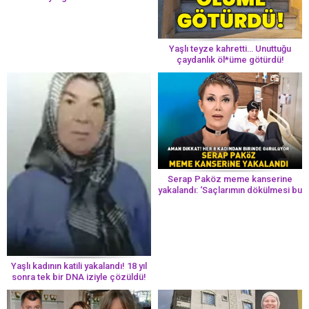
Yaşlı teyze kahretti… Unuttuğu
çaydanlık öl*üme götürdü!
Serap Paköz meme kanserine
yakalandı: ‘Saçlarımın dökülmesi bu
yolun bir parçası!’ Aman dikkat!
Her 8 kadından birinde görülüyor
Yaşlı kadının katili yakalandı! 18 yıl
sonra tek bir DNA iziyle çözüldü!