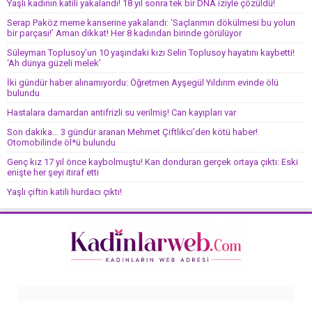
Yaşlı kadının katili yakalandı! 18 yıl sonra tek bir DNA iziyle çözüldü!
Serap Paköz meme kanserine yakalandı: ‘Saçlarımın dökülmesi bu yolun
bir parçası!’ Aman dikkat! Her 8 kadından birinde görülüyor
Süleyman Toplusoy’un 10 yaşındaki kızı Selin Toplusoy hayatını kaybetti!
‘Ah dünya güzeli melek’
İki gündür haber alınamıyordu: Öğretmen Ayşegül Yıldırım evinde ölü
bulundu
Hastalara damardan antifrizli su verilmiş! Can kayıpları var
Son dakika… 3 gündür aranan Mehmet Çiftlikci’den kötü haber!
Otomobilinde öl*ü bulundu
Genç kız 17 yıl önce kaybolmuştu! Kan donduran gerçek ortaya çıktı: Eski
enişte her şeyi itiraf etti
Yaşlı çiftin katili hurdacı çıktı!