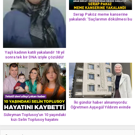
Serap Paköz meme kanserine
yakalandı: ‘Saçlarımın dökülmesi bu
yolun bir parçası!’ Aman dikkat!
Her 8 kadından birinde görülüyor
Yaşlı kadının katili yakalandı! 18 yıl
sonra tek bir DNA iziyle çözüldü!
İki gündür haber alınamıyordu:
Öğretmen Ayşegül Yıldırım evinde
ölü bulundu
Süleyman Toplusoy’un 10 yaşındaki
kızı Selin Toplusoy hayatını
kaybetti! ‘Ah dünya güzeli melek’