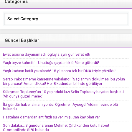
Categories
Categories
Güncel Başlıklar
Evlat acısına dayanamadı, oğluyla aynı gün vefat etti
Yaşlı teyze kahretti… Unuttuğu çaydanlık öl*üme götürdü!
Yaşlı kadının katili yakalandı! 18 yıl sonra tek bir DNA iziyle çözüldü!
Serap Paköz meme kanserine yakalandı: ‘Saçlarımın dökülmesi bu yolun
bir parçası!’ Aman dikkat! Her 8 kadından birinde görülüyor
Süleyman Toplusoy’un 10 yaşındaki kızı Selin Toplusoy hayatını kaybetti!
‘Ah dünya güzeli melek’
İki gündür haber alınamıyordu: Öğretmen Ayşegül Yıldırım evinde ölü
bulundu
Hastalara damardan antifrizli su verilmiş! Can kayıpları var
Son dakika… 3 gündür aranan Mehmet Çiftlikci’den kötü haber!
Otomobilinde öl*ü bulundu