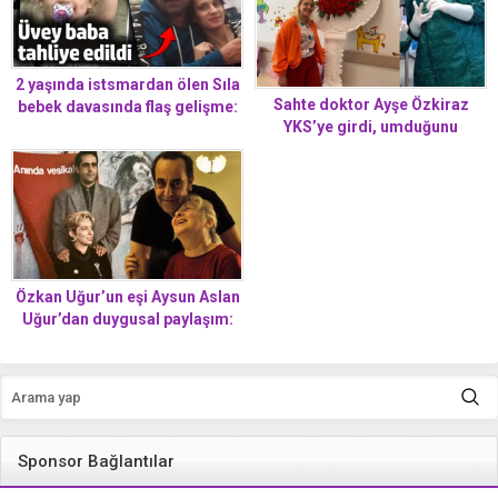
2 yaşında istsmardan ölen Sıla
Sahte doktor Ayşe Özkiraz
bebek davasında flaş gelişme:
YKS’ye girdi, umduğunu
Üvey baba tahliye edildi
bulamadı
Özkan Uğur’un eşi Aysun Aslan
Uğur’dan duygusal paylaşım:
Birlikte yaşlanacağız
sanıyordum, şimdi nasıl olacak
Özkan’ım?
Sponsor Bağlantılar