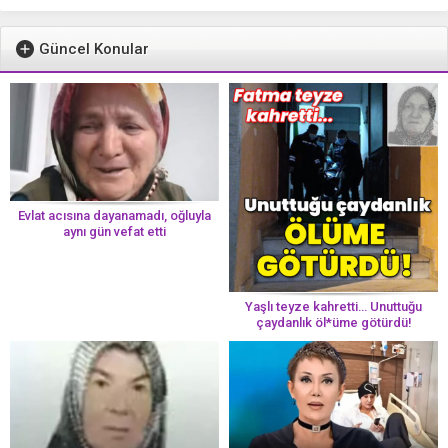
Güncel Konular
Evlat acısına dayanamadı, oğluyla
aynı gün vefat etti
Yaşlı teyze kahretti… Unuttuğu
çaydanlık öl*üme götürdü!