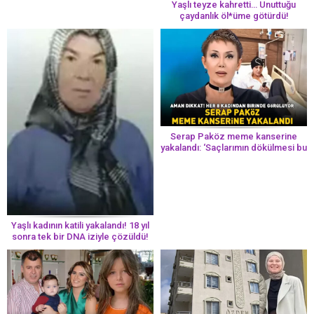
Yaşlı teyze kahretti… Unuttuğu
çaydanlık öl*üme götürdü!
Serap Paköz meme kanserine
yakalandı: ‘Saçlarımın dökülmesi bu
yolun bir parçası!’ Aman dikkat!
Her 8 kadından birinde görülüyor
Yaşlı kadının katili yakalandı! 18 yıl
sonra tek bir DNA iziyle çözüldü!