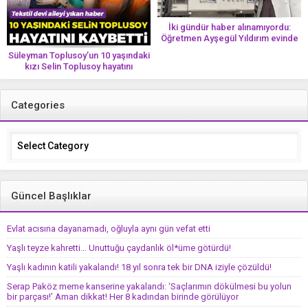
İki gündür haber alınamıyordu:
Öğretmen Ayşegül Yıldırım evinde
ölü bulundu
Süleyman Toplusoy’un 10 yaşındaki
kızı Selin Toplusoy hayatını
kaybetti! ‘Ah dünya güzeli melek’
Categories
Categories
Güncel Başlıklar
Evlat acısına dayanamadı, oğluyla aynı gün vefat etti
Yaşlı teyze kahretti… Unuttuğu çaydanlık öl*üme götürdü!
Yaşlı kadının katili yakalandı! 18 yıl sonra tek bir DNA iziyle çözüldü!
Serap Paköz meme kanserine yakalandı: ‘Saçlarımın dökülmesi bu yolun
bir parçası!’ Aman dikkat! Her 8 kadından birinde görülüyor