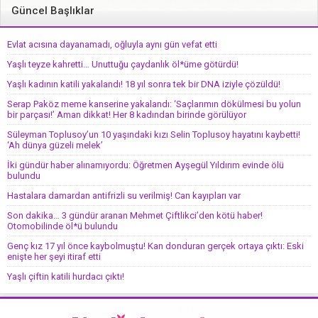
Güncel Başlıklar
Evlat acısına dayanamadı, oğluyla aynı gün vefat etti
Yaşlı teyze kahretti… Unuttuğu çaydanlık öl*üme götürdü!
Yaşlı kadının katili yakalandı! 18 yıl sonra tek bir DNA iziyle çözüldü!
Serap Paköz meme kanserine yakalandı: ‘Saçlarımın dökülmesi bu yolun
bir parçası!’ Aman dikkat! Her 8 kadından birinde görülüyor
Süleyman Toplusoy’un 10 yaşındaki kızı Selin Toplusoy hayatını kaybetti!
‘Ah dünya güzeli melek’
İki gündür haber alınamıyordu: Öğretmen Ayşegül Yıldırım evinde ölü
bulundu
Hastalara damardan antifrizli su verilmiş! Can kayıpları var
Son dakika… 3 gündür aranan Mehmet Çiftlikci’den kötü haber!
Otomobilinde öl*ü bulundu
Genç kız 17 yıl önce kaybolmuştu! Kan donduran gerçek ortaya çıktı: Eski
enişte her şeyi itiraf etti
Yaşlı çiftin katili hurdacı çıktı!