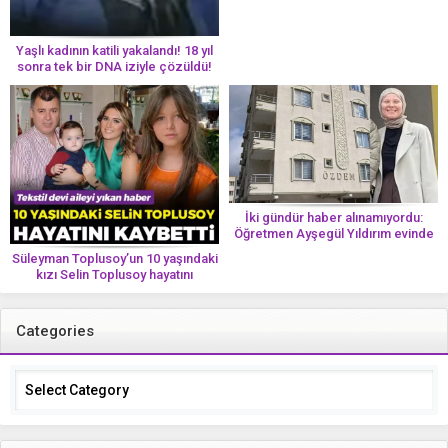
Yaşlı kadının katili yakalandı! 18 yıl
sonra tek bir DNA iziyle çözüldü!
İki gündür haber alınamıyordu:
Öğretmen Ayşegül Yıldırım evinde
ölü bulundu
Süleyman Toplusoy’un 10 yaşındaki
kızı Selin Toplusoy hayatını
kaybetti! ‘Ah dünya güzeli melek’
Categories
Categories