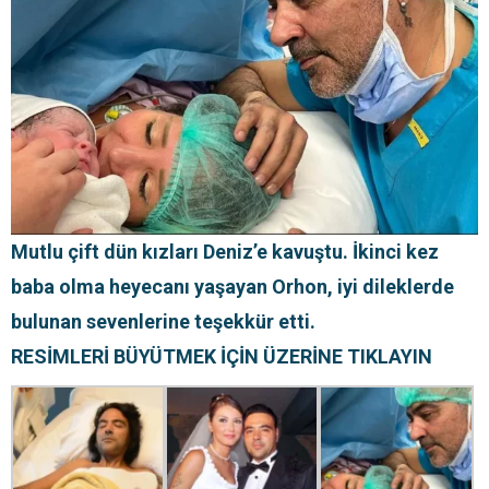
Mutlu çift dün kızları Deniz’e kavuştu. İkinci kez
baba olma heyecanı yaşayan Orhon, iyi dileklerde
bulunan sevenlerine teşekkür etti.
RESİMLERİ BÜYÜTMEK İÇİN ÜZERİNE TIKLAYIN