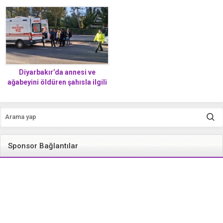
düştü, hayatını kaybetti!
Diyarbakır’da annesi ve
ağabeyini öldüren şahısla ilgili
şok eden gerçekler: İfadesi
ortaya çıktı
Sponsor Bağlantılar