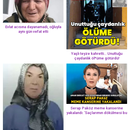
Evlat acısına dayanamadı, oğluyla
aynı gün vefat etti
Yaşlı teyze kahretti… Unuttuğu
çaydanlık öl*üme götürdü!
Serap Paköz meme kanserine
yakalandı: ‘Saçlarımın dökülmesi bu
yolun bir parçası!’ Aman dikkat!
Her 8 kadından birinde görülüyor