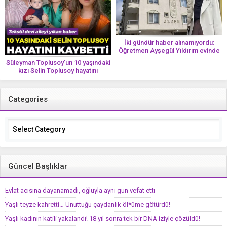
İki gündür haber alınamıyordu:
Öğretmen Ayşegül Yıldırım evinde
ölü bulundu
Süleyman Toplusoy’un 10 yaşındaki
kızı Selin Toplusoy hayatını
kaybetti! ‘Ah dünya güzeli melek’
Categories
Categories
Güncel Başlıklar
Evlat acısına dayanamadı, oğluyla aynı gün vefat etti
Yaşlı teyze kahretti… Unuttuğu çaydanlık öl*üme götürdü!
Yaşlı kadının katili yakalandı! 18 yıl sonra tek bir DNA iziyle çözüldü!