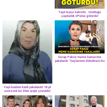
Yaşlı teyze kahretti… Unuttuğu
çaydanlık öl*üme götürdü!
Serap Paköz meme kanserine
yakalandı: ‘Saçlarımın dökülmesi bu
yolun bir parçası!’ Aman dikkat!
Her 8 kadından birinde görülüyor
Yaşlı kadının katili yakalandı! 18 yıl
sonra tek bir DNA iziyle çözüldü!