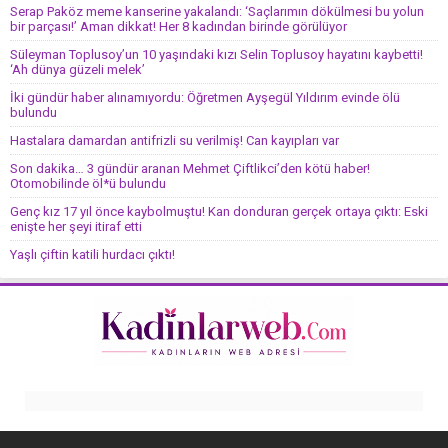
Serap Paköz meme kanserine yakalandı: ‘Saçlarımın dökülmesi bu yolun
bir parçası!’ Aman dikkat! Her 8 kadından birinde görülüyor
Süleyman Toplusoy’un 10 yaşındaki kızı Selin Toplusoy hayatını kaybetti!
‘Ah dünya güzeli melek’
İki gündür haber alınamıyordu: Öğretmen Ayşegül Yıldırım evinde ölü
bulundu
Hastalara damardan antifrizli su verilmiş! Can kayıpları var
Son dakika… 3 gündür aranan Mehmet Çiftlikci’den kötü haber!
Otomobilinde öl*ü bulundu
Genç kız 17 yıl önce kaybolmuştu! Kan donduran gerçek ortaya çıktı: Eski
enişte her şeyi itiraf etti
Yaşlı çiftin katili hurdacı çıktı!