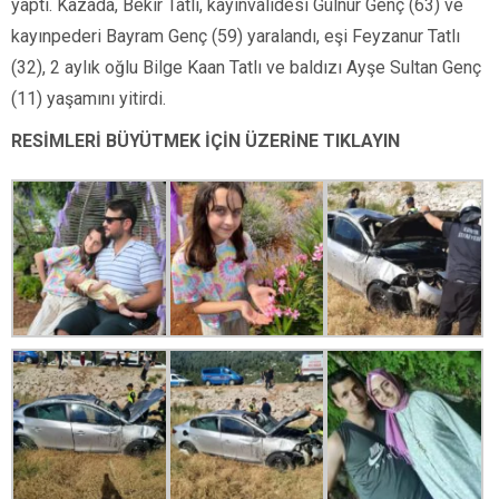
yaptı. Kazada, Bekir Tatlı, kayınvalidesi Gülnur Genç (63) ve
kayınpederi Bayram Genç (59) yaralandı, eşi Feyzanur Tatlı
(32), 2 aylık oğlu Bilge Kaan Tatlı ve baldızı Ayşe Sultan Genç
(11) yaşamını yitirdi.
RESİMLERİ BÜYÜTMEK İÇİN ÜZERİNE TIKLAYIN