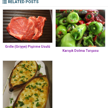
RELATED POSTS
Grılle (Griyye) Pişirme Usulü
Karışık Dolma Turşusu