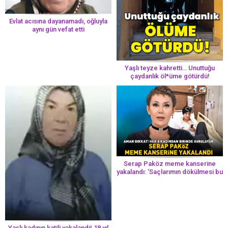
Evlat acısına dayanamadı, oğluyla
aynı gün vefat etti
Yaşlı teyze kahretti… Unuttuğu
çaydanlık öl*üme götürdü!
Serap Paköz meme kanserine
yakalandı: ‘Saçlarımın dökülmesi bu
yolun bir parçası!’ Aman dikkat!
Her 8 kadından birinde görülüyor
Yaşlı kadının katili yakalandı! 18 yıl