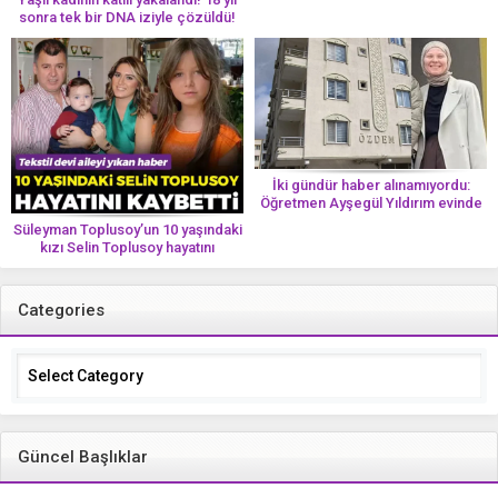
sonra tek bir DNA iziyle çözüldü!
İki gündür haber alınamıyordu:
Öğretmen Ayşegül Yıldırım evinde
ölü bulundu
Süleyman Toplusoy’un 10 yaşındaki
kızı Selin Toplusoy hayatını
kaybetti! ‘Ah dünya güzeli melek’
Categories
Categories
Güncel Başlıklar