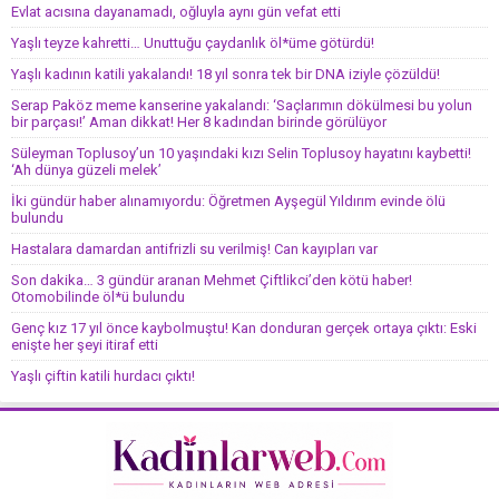
Evlat acısına dayanamadı, oğluyla aynı gün vefat etti
Yaşlı teyze kahretti… Unuttuğu çaydanlık öl*üme götürdü!
Yaşlı kadının katili yakalandı! 18 yıl sonra tek bir DNA iziyle çözüldü!
Serap Paköz meme kanserine yakalandı: ‘Saçlarımın dökülmesi bu yolun
bir parçası!’ Aman dikkat! Her 8 kadından birinde görülüyor
Süleyman Toplusoy’un 10 yaşındaki kızı Selin Toplusoy hayatını kaybetti!
‘Ah dünya güzeli melek’
İki gündür haber alınamıyordu: Öğretmen Ayşegül Yıldırım evinde ölü
bulundu
Hastalara damardan antifrizli su verilmiş! Can kayıpları var
Son dakika… 3 gündür aranan Mehmet Çiftlikci’den kötü haber!
Otomobilinde öl*ü bulundu
Genç kız 17 yıl önce kaybolmuştu! Kan donduran gerçek ortaya çıktı: Eski
enişte her şeyi itiraf etti
Yaşlı çiftin katili hurdacı çıktı!