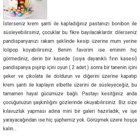
İsterseniz krem şanti ile kapladığınız pastanızı bonibon ile
süsleyebilirsiniz, çocuklar bu fikre bayılacaklardır. dilerseniz
pandispanyanızı rakam şeklinde kesip üzerine mum yerine
lolipop koyabilirsiniz. Benim favorim ise eminim hiç
görmediniz, derin bir kasede (ısıya dayanıklı fırın kasesi)
pandispanya pişirip içini oyun ( 2 adet ) sonra bir tanenin içini
şeker ve çikolata ile doldurun ve diğerini üzerine kapatıp
krem şanti ile kaplayın elbette üzerini de süsleyeceğiz, bu
tamamen hayal gücümüze bağlı. Pastayı kesitğiniz anda
çocuğunuzun şaşkınlığını gözlerinde okuyabilirsiniz. Biz size
kılavuzluk yapması adına mini bir galeri hazırladık, ve işe
yarayacağından ise hiç şüphemiz yok. Görüşmek üzere hoşça
kalın…