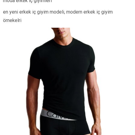
moda erkek iç giyimleri
en yeni erkek iç giyim modeli, modern erkek iç giyim
örnekelri