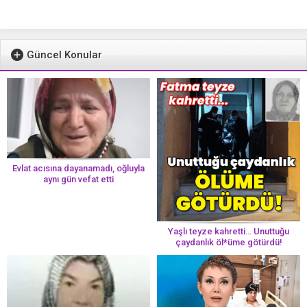
Güncel Konular
Evlat acısına dayanamadı, oğluyla
aynı gün vefat etti
Yaşlı teyze kahretti… Unuttuğu
çaydanlık öl*üme götürdü!