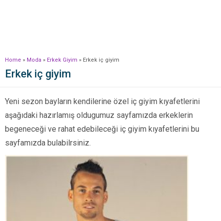
Home
»
Moda
»
Erkek Giyim
»
Erkek iç giyim
Erkek iç giyim
Yeni sezon bayların kendilerine özel iç giyim kıyafetlerini
aşağıdaki hazırlamış oldugumuz sayfamızda erkeklerin
begeneceği ve rahat edebileceği iç giyim kıyafetlerini bu
sayfamızda bulabilrsiniz.