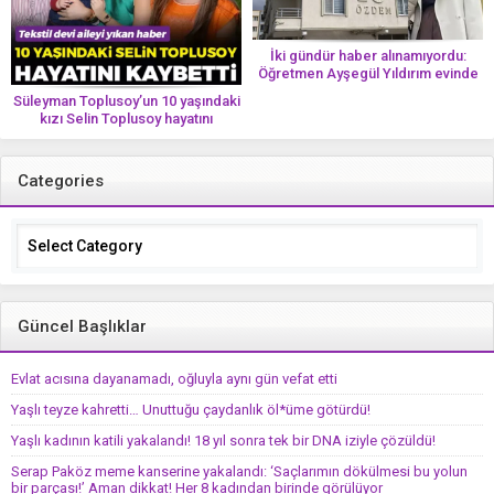
İki gündür haber alınamıyordu:
Öğretmen Ayşegül Yıldırım evinde
ölü bulundu
Süleyman Toplusoy’un 10 yaşındaki
kızı Selin Toplusoy hayatını
kaybetti! ‘Ah dünya güzeli melek’
Categories
Categories
Güncel Başlıklar
Evlat acısına dayanamadı, oğluyla aynı gün vefat etti
Yaşlı teyze kahretti… Unuttuğu çaydanlık öl*üme götürdü!
Yaşlı kadının katili yakalandı! 18 yıl sonra tek bir DNA iziyle çözüldü!
Serap Paköz meme kanserine yakalandı: ‘Saçlarımın dökülmesi bu yolun
bir parçası!’ Aman dikkat! Her 8 kadından birinde görülüyor