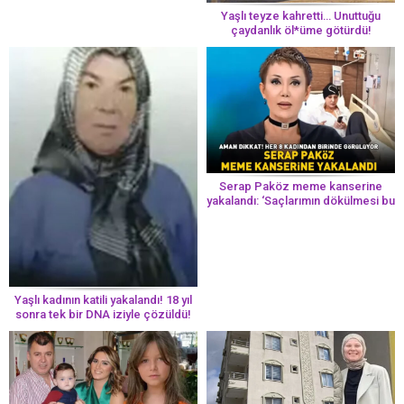
Yaşlı teyze kahretti… Unuttuğu
çaydanlık öl*üme götürdü!
Serap Paköz meme kanserine
yakalandı: ‘Saçlarımın dökülmesi bu
yolun bir parçası!’ Aman dikkat!
Her 8 kadından birinde görülüyor
Yaşlı kadının katili yakalandı! 18 yıl
sonra tek bir DNA iziyle çözüldü!