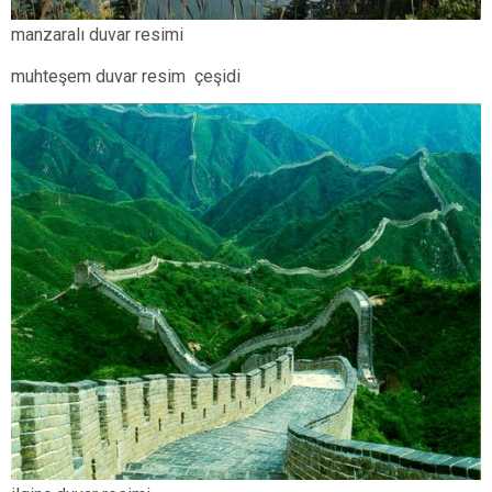
manzaralı duvar resimi
muhteşem duvar resim çeşidi