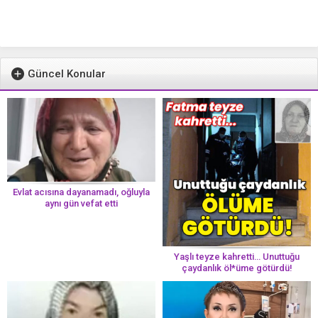
Güncel Konular
Evlat acısına dayanamadı, oğluyla
aynı gün vefat etti
Yaşlı teyze kahretti… Unuttuğu
çaydanlık öl*üme götürdü!