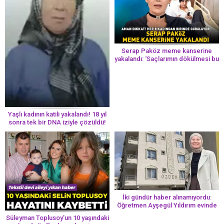
Serap Paköz meme kanserine
yakalandı: ‘Saçlarımın dökülmesi bu
yolun bir parçası!’ Aman dikkat!
Her 8 kadından birinde görülüyor
Yaşlı kadının katili yakalandı! 18 yıl
sonra tek bir DNA iziyle çözüldü!
İki gündür haber alınamıyordu:
Öğretmen Ayşegül Yıldırım evinde
ölü bulundu
Süleyman Toplusoy’un 10 yaşındaki