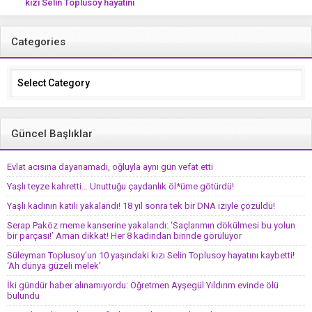
kızı Selin Toplusoy hayatını
kaybetti! ‘Ah dünya güzeli melek’
Categories
Categories
Güncel Başlıklar
Evlat acısına dayanamadı, oğluyla aynı gün vefat etti
Yaşlı teyze kahretti… Unuttuğu çaydanlık öl*üme götürdü!
Yaşlı kadının katili yakalandı! 18 yıl sonra tek bir DNA iziyle çözüldü!
Serap Paköz meme kanserine yakalandı: ‘Saçlarımın dökülmesi bu yolun
bir parçası!’ Aman dikkat! Her 8 kadından birinde görülüyor
Süleyman Toplusoy’un 10 yaşındaki kızı Selin Toplusoy hayatını kaybetti!
‘Ah dünya güzeli melek’
İki gündür haber alınamıyordu: Öğretmen Ayşegül Yıldırım evinde ölü
bulundu