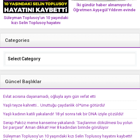
İki gündür haber alınamıyordu:
Öğretmen Ayşegül Yıldırım evinde
ölü bulundu
Süleyman Toplusoy’un 10 yaşındaki
kızı Selin Toplusoy hayatını
kaybetti! ‘Ah dünya güzeli melek’
Categories
Categories
Güncel Başlıklar
Evlat acısına dayanamadı, oğluyla aynı gün vefat etti
Yaşlı teyze kahretti… Unuttuğu çaydanlık öl*üme götürdü!
Yaşlı kadının katili yakalandı! 18 yıl sonra tek bir DNA iziyle çözüldü!
Serap Paköz meme kanserine yakalandı: ‘Saçlarımın dökülmesi bu yolun
bir parçası!’ Aman dikkat! Her 8 kadından birinde görülüyor
Süleyman Toplusoy’un 10 yaşındaki kızı Selin Toplusoy hayatını kaybetti!