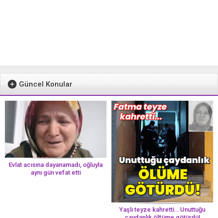
Güncel Konular
Evlat acısına dayanamadı, oğluyla
aynı gün vefat etti
Yaşlı teyze kahretti… Unuttuğu
çaydanlık öl*üme götürdü!