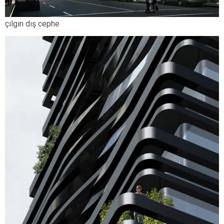
çılgın dış cephe