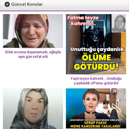
Güncel Konular
Evlat acısına dayanamadı, oğluyla
aynı gün vefat etti
Yaşlı teyze kahretti… Unuttuğu
çaydanlık öl*üme götürdü!