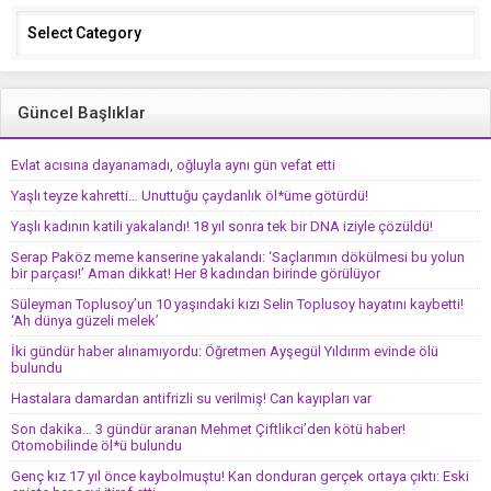
Categories
Güncel Başlıklar
Evlat acısına dayanamadı, oğluyla aynı gün vefat etti
Yaşlı teyze kahretti… Unuttuğu çaydanlık öl*üme götürdü!
Yaşlı kadının katili yakalandı! 18 yıl sonra tek bir DNA iziyle çözüldü!
Serap Paköz meme kanserine yakalandı: ‘Saçlarımın dökülmesi bu yolun
bir parçası!’ Aman dikkat! Her 8 kadından birinde görülüyor
Süleyman Toplusoy’un 10 yaşındaki kızı Selin Toplusoy hayatını kaybetti!
‘Ah dünya güzeli melek’
İki gündür haber alınamıyordu: Öğretmen Ayşegül Yıldırım evinde ölü
bulundu
Hastalara damardan antifrizli su verilmiş! Can kayıpları var
Son dakika… 3 gündür aranan Mehmet Çiftlikci’den kötü haber!
Otomobilinde öl*ü bulundu
Genç kız 17 yıl önce kaybolmuştu! Kan donduran gerçek ortaya çıktı: Eski