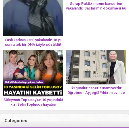
Serap Paköz meme kanserine
yakalandı: ‘Saçlarımın dökülmesi bu
yolun bir parçası!’ Aman dikkat!
Her 8 kadından birinde görülüyor
Yaşlı kadının katili yakalandı! 18 yıl
sonra tek bir DNA iziyle çözüldü!
İki gündür haber alınamıyordu:
Öğretmen Ayşegül Yıldırım evinde
ölü bulundu
Süleyman Toplusoy’un 10 yaşındaki
kızı Selin Toplusoy hayatını
kaybetti! ‘Ah dünya güzeli melek’
Categories