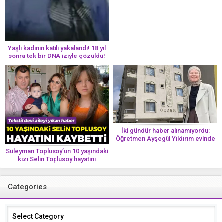
yolun bir parçası!’ Aman dikkat!
Her 8 kadından birinde görülüyor
Yaşlı kadının katili yakalandı! 18 yıl
sonra tek bir DNA iziyle çözüldü!
İki gündür haber alınamıyordu:
Öğretmen Ayşegül Yıldırım evinde
ölü bulundu
Süleyman Toplusoy’un 10 yaşındaki
kızı Selin Toplusoy hayatını
kaybetti! ‘Ah dünya güzeli melek’
Categories
Categories