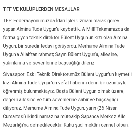
TFF VE KULÜPLERDEN MESAJLAR
TFF: Federasyonumuzda İdari İşler Uzmanı olarak görev
yapan Almina Tude Uygun’u kaybettik. A Millî Takımımızda da
forma giyen teknik direktör Bülent Uygun’un kızı olan Almina
Uygun, bir süredir tedavi görüyordu. Merhume Almina Tude
Uygun’a Allah’tan rahmet; Sayın Bülent Uygun’a, ailesine,
yakınlarına ve sevenlerine başsağlığı dileriz.
Sivasspor: Eski Teknik Direktörümüz Bülent Uygun’un kıymetli
kızı Almina Tude Uygun’un vefat haberini derin bir üzüntüyle
öğrenmiş bulunmaktayız. Başta Bülent Uygun olmak üzere,
değerli ailesine ve tüm sevenlerine sabır ve başsağlığı
diliyoruz. Merhume Almina Tude Uygun, yarın (26 Nisan
Cumartesi) ikindi namazına müteakip Sapanca Merkez Aile
Mezarlığı’na defnedilecektir. Ruhu şad, mekânı cennet olsun.