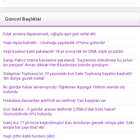
Güncel Başlıklar
Evlat acısına dayanamadı, oğluyla aynı gün vefat etti
Yaşlı teyze kahretti… Unuttuğu çaydanlık öl*üme götürdü!
Yaşlı kadının katili yakalandı! 18 yıl sonra tek bir DNA iziyle çözüldü!
Serap Paköz meme kanserine yakalandı: ‘Saçlarımın dökülmesi bu yolun
bir parçası!’ Aman dikkat! Her 8 kadından birinde görülüyor
Süleyman Toplusoy’un 10 yaşındaki kızı Selin Toplusoy hayatını kaybetti!
‘Ah dünya güzeli melek’
İki gündür haber alınamıyordu: Öğretmen Ayşegül Yıldırım evinde ölü
bulundu
Hastalara damardan antifrizli su verilmiş! Can kayıpları var
Son dakika… 3 gündür aranan Mehmet Çiftlikci’den kötü haber!
Otomobilinde öl*ü bulundu
Genç kız 17 yıl önce kaybolmuştu! Kan donduran gerçek ortaya çıktı: Eski
enişte her şeyi itiraf etti
Yaşlı çiftin katili hurdacı çıktı!