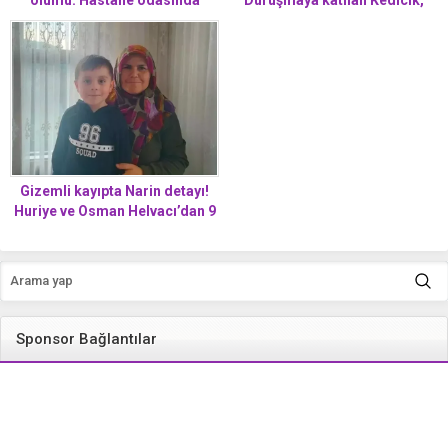
cansız bedeni bulundu!
Oktarı görünce kendini
Korkunç iddia…
tutamadı
Gizemli kayıpta Narin detayı!
Huriye ve Osman Helvacı’dan 9
gündür haber yok
Sponsor Bağlantılar