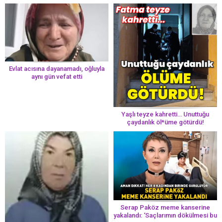
Evlat acısına dayanamadı, oğluyla
aynı gün vefat etti
Yaşlı teyze kahretti… Unuttuğu
çaydanlık öl*üme götürdü!
Serap Paköz meme kanserine
yakalandı: ‘Saçlarımın dökülmesi bu