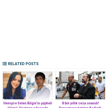
RELATED POSTS
Hemşire Selen Bilgin’in şüpheli
8 bin yıllık ceza onandı!
ölümü: Hastane odasında
Duruşmaya katılan Kedicik,