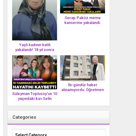
Serap Paköz meme
kanserine yakalandı:
‘Saçlarımın dökülmesi bu
yolun bir parçası!’ Aman
dikkat! Her 8 kadından
birinde görülüyor
Yaşlı kadının katili
yakalandı! 18 yıl sonra
tek bir DNA iziyle
çözüldü!
İki gündür haber
alınamıyordu: Öğretmen
Süleyman Toplusoy’un 10
Ayşegül Yıldırım evinde
yaşındaki kızı Selin
ölü bulundu
Toplusoy hayatını
kaybetti! ‘Ah dünya
güzeli melek’
Categories
Categories