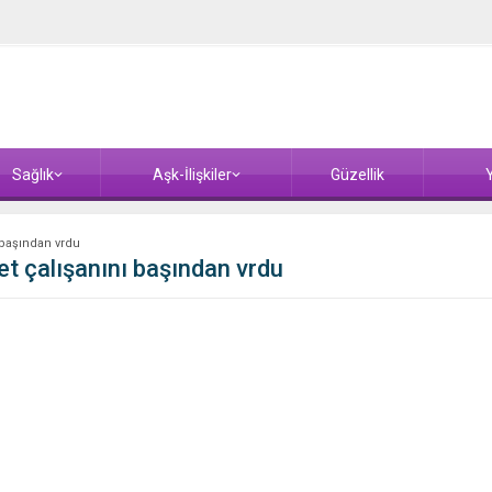
Sağlık
Aşk-İlişkiler
Güzellik
Y
 başından vrdu
et çalışanını başından vrdu