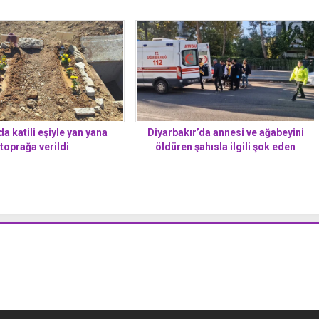
a katili eşiyle yan yana
Diyarbakır’da annesi ve ağabeyini
toprağa verildi
öldüren şahısla ilgili şok eden
gerçekler: İfadesi ortaya çıktı