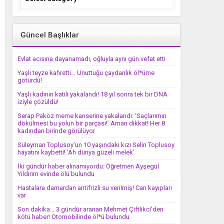
Güncel Başlıklar
Evlat acısına dayanamadı, oğluyla aynı gün vefat etti
Yaşlı teyze kahretti… Unuttuğu çaydanlık öl*üme
götürdü!
Yaşlı kadının katili yakalandı! 18 yıl sonra tek bir DNA
iziyle çözüldü!
Serap Paköz meme kanserine yakalandı: ‘Saçlarımın
dökülmesi bu yolun bir parçası!’ Aman dikkat! Her 8
kadından birinde görülüyor
Süleyman Toplusoy’un 10 yaşındaki kızı Selin Toplusoy
hayatını kaybetti! ‘Ah dünya güzeli melek’
İki gündür haber alınamıyordu: Öğretmen Ayşegül
Yıldırım evinde ölü bulundu
Hastalara damardan antifrizli su verilmiş! Can kayıpları
var
Son dakika… 3 gündür aranan Mehmet Çiftlikci’den
kötü haber! Otomobilinde öl*ü bulundu