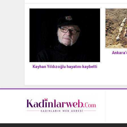
Ankara’d
Kayhan Yıldızoğlu hayatını kaybetti