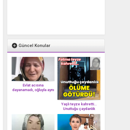
Güncel Konular
Evlat acısına
dayanamadı, oğluyla aynı
gün vefat etti
Yaşlı teyze kahretti…
Unuttuğu çaydanlık
öl*üme götürdü!