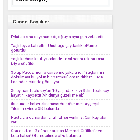
Güncel Başlıklar
Evlat acısına dayanamadı, oğluyla aynı gün vefat etti
Yaşlı teyze kahretti… Unuttuğu çaydanlık öl*üme
götürdü!
Yaşlı kadının katili yakalandı! 18 yıl sonra tek bir DNA
iziyle çözüldü!
Serap Paköz meme kanserine yakalandı: ‘Saçlarımın
dökülmesi bu yolun bir parçası!’ Aman dikkat! Her 8
kadından birinde görülüyor
Süleyman Toplusoy’un 10 yaşındaki kızı Selin Toplusoy
hayatını kaybetti! ‘Ah dünya güzeli melek’
İki gündür haber alınamıyordu: Öğretmen Ayşegül
Yıldırım evinde ölü bulundu
Hastalara damardan antifrizli su verilmiş! Can kayıpları
var
Son dakika… 3 gündür aranan Mehmet Çiftlikci’den
kötü haber! Otomobilinde öl*ü bulundu