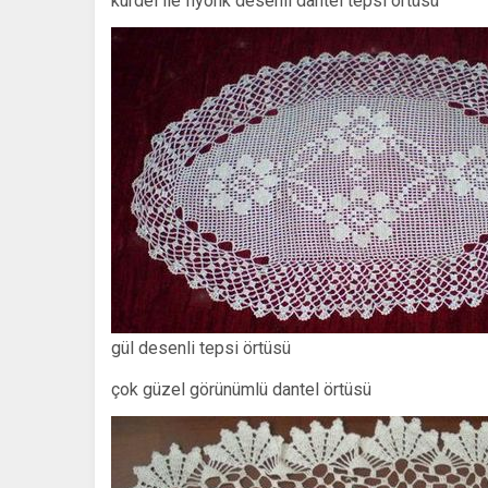
kurdel ile fiyonk desenli dantel tepsi örtüsü
gül desenli tepsi örtüsü
çok güzel görünümlü dantel örtüsü