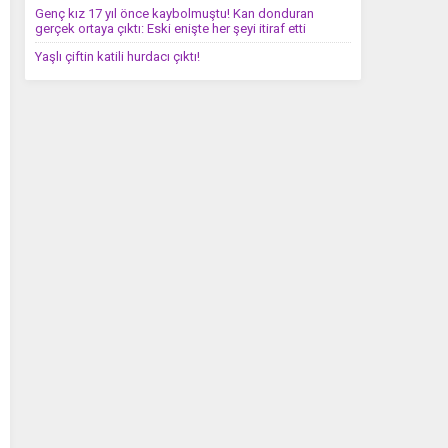
Genç kız 17 yıl önce kaybolmuştu! Kan donduran
gerçek ortaya çıktı: Eski enişte her şeyi itiraf etti
Yaşlı çiftin katili hurdacı çıktı!