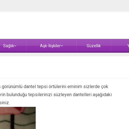
Sağlık
Aşk-İlişkiler
Güzellik
Y
ş görünümlü dantel tepsi örtülerini eminim sizlerde çok
n bulunduğu tepsilerinizi süzleyen dantelleri aşağıdaki
iniz.