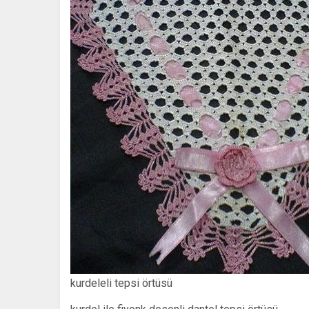
kurdeleli tepsi örtüsü