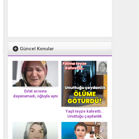
Güncel Konular
Evlat acısına
dayanamadı, oğluyla aynı
gün vefat etti
Yaşlı teyze kahretti…
Unuttuğu çaydanlık
öl*üme götürdü!