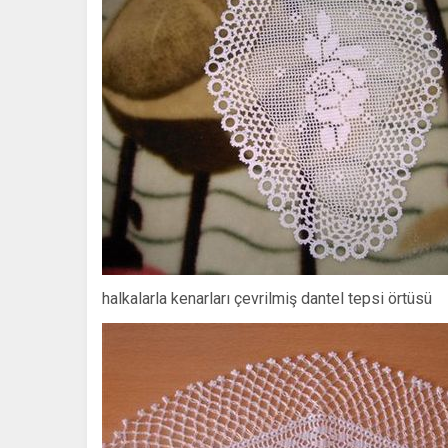
halkalarla kenarları çevrilmiş dantel tepsi örtüsü