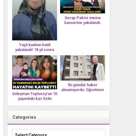
Serap Paköz meme
kanserine yakalandı:
‘Saçlarımın dökülmesi bu
yolun bir parçası!’ Aman
dikkat! Her 8 kadından
birinde görülüyor
Yaşlı kadının katili
yakalandı! 18 yıl sonra
tek bir DNA iziyle
çözüldü!
İki gündür haber
alınamıyordu: Öğretmen
Süleyman Toplusoy’un 10
Ayşegül Yıldırım evinde
yaşındaki kızı Selin
ölü bulundu
Toplusoy hayatını
kaybetti! ‘Ah dünya
güzeli melek’
Categories
Categories