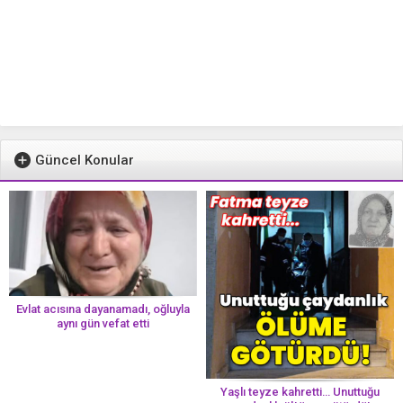
Güncel Konular
Evlat acısına dayanamadı, oğluyla
aynı gün vefat etti
Yaşlı teyze kahretti… Unuttuğu