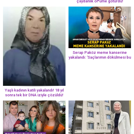
çaydanlık öl*üme götürdü!
Serap Paköz meme kanserine
yakalandı: ‘Saçlarımın dökülmesi bu
yolun bir parçası!’ Aman dikkat!
Her 8 kadından birinde görülüyor
Yaşlı kadının katili yakalandı! 18 yıl
sonra tek bir DNA iziyle çözüldü!