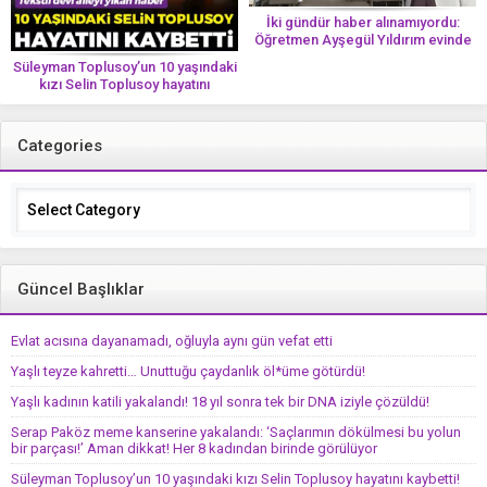
İki gündür haber alınamıyordu:
Öğretmen Ayşegül Yıldırım evinde
ölü bulundu
Süleyman Toplusoy’un 10 yaşındaki
kızı Selin Toplusoy hayatını
kaybetti! ‘Ah dünya güzeli melek’
Categories
Categories
Güncel Başlıklar
Evlat acısına dayanamadı, oğluyla aynı gün vefat etti
Yaşlı teyze kahretti… Unuttuğu çaydanlık öl*üme götürdü!
Yaşlı kadının katili yakalandı! 18 yıl sonra tek bir DNA iziyle çözüldü!
Serap Paköz meme kanserine yakalandı: ‘Saçlarımın dökülmesi bu yolun
bir parçası!’ Aman dikkat! Her 8 kadından birinde görülüyor
Süleyman Toplusoy’un 10 yaşındaki kızı Selin Toplusoy hayatını kaybetti!