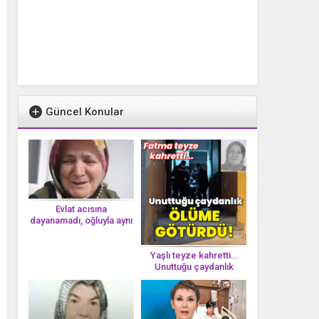
Güncel Konular
Evlat acısına
dayanamadı, oğluyla aynı
gün vefat etti
Yaşlı teyze kahretti…
Unuttuğu çaydanlık
öl*üme götürdü!