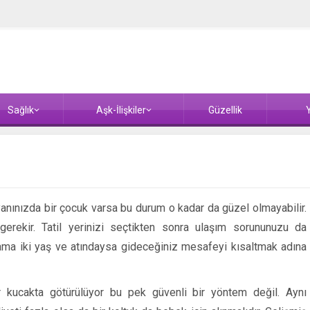
Sağlık
Aşk-İlişkiler
Güzellik
Y
yanınızda bir çocuk varsa bu durum o kadar da güzel olmayabilir.
erekir. Tatil yerinizi seçtikten sonra ulaşım sorununuzu da
ma iki yaş ve atındaysa gideceğiniz mesafeyi kısaltmak adına
 kucakta götürülüyor bu pek güvenli bir yöntem değil. Aynı