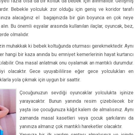
eti fazla olsa da bir koltuk da bebek için alınmalıdır. Gelişmiş
ardır. Bebekle yolculuk zor olduğu için geniş ve koridor tarafı
yanınıza alacağınız el bagajınızda bir gün boyunca en çok neye
alın. Bu önemli eşyalar arasında kullanılan ilaçlar, oyuncak, bez,
erde olmalıdır.
zin muhakkak ki bebek koltuğunda oturması gerekmektedir. Aynı
 hangi bir kaza anında bu emniyet kemerlerinin hayat kurtarıcı
ıkılabilir. Ona masal anlatmak onu oyalamak an mantıklı durumdur.
yi olacaktır. Gece uyuyabililirse eğer gece yolculukları en
larla yola çıkmak için uygun bir saattir.
Çocuğunuzun sevdiği oyuncaklar yolculukta işinize
yarayacaktır. Bunun yanında resim çizebilecek bir
yaşta ise çocuğunuza kâğıt kalem de almalısınız. Aynı
zamanda masal kasetleri veya çocuk şarkılarını da
yanınıza almanız çok mantıklı hareketler olacaktır.
Yanınıza bir ilk yardım çantası almalısınız ve içinde