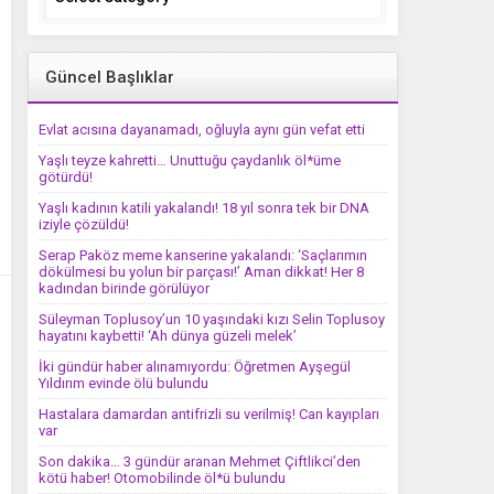
Güncel Başlıklar
Evlat acısına dayanamadı, oğluyla aynı gün vefat etti
Yaşlı teyze kahretti… Unuttuğu çaydanlık öl*üme
götürdü!
Yaşlı kadının katili yakalandı! 18 yıl sonra tek bir DNA
iziyle çözüldü!
Serap Paköz meme kanserine yakalandı: ‘Saçlarımın
dökülmesi bu yolun bir parçası!’ Aman dikkat! Her 8
kadından birinde görülüyor
Süleyman Toplusoy’un 10 yaşındaki kızı Selin Toplusoy
hayatını kaybetti! ‘Ah dünya güzeli melek’
İki gündür haber alınamıyordu: Öğretmen Ayşegül
Yıldırım evinde ölü bulundu
Hastalara damardan antifrizli su verilmiş! Can kayıpları
var
Son dakika… 3 gündür aranan Mehmet Çiftlikci’den
kötü haber! Otomobilinde öl*ü bulundu