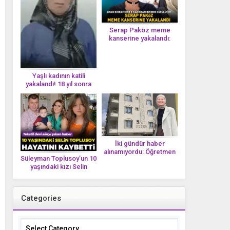
Serap Paköz meme
kanserine yakalandı:
‘Saçlarımın dökülmesi bu
yolun bir parçası!’ Aman
dikkat! Her 8 kadından
birinde görülüyor
Yaşlı kadının katili
yakalandı! 18 yıl sonra
tek bir DNA iziyle
çözüldü!
İki gündür haber
alınamıyordu: Öğretmen
Süleyman Toplusoy’un 10
Ayşegül Yıldırım evinde
yaşındaki kızı Selin
ölü bulundu
Toplusoy hayatını
kaybetti! ‘Ah dünya
güzeli melek’
Categories
Categories