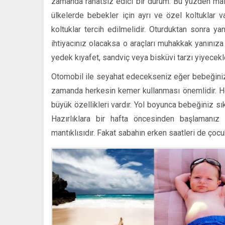
zamanda rahatsız edici bir durum. Bu yüzden maliy
ülkelerde bebekler için ayrı ve özel koltuklar v
koltuklar tercih edilmelidir. Oturduktan sonra 
ihtiyacınız olacaksa o araçları muhakkak yanınıza 
yedek kıyafet, sandviç veya bisküvi tarzı yiyecekl
Otomobil ile seyahat edecekseniz eğer bebeğini
zamanda herkesin kemer kullanması önemlidir. Her
büyük özellikleri vardır. Yol boyunca bebeğiniz s
Hazırlıklara bir hafta öncesinden başlamanız i
mantıklısıdır. Fakat sabahın erken saatleri de çocuk