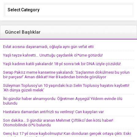
Categories
Güncel Başlıklar
Evlat acısına dayanamadı, oğluyla aynı gün vefat etti
Yaşlı teyze kahretti… Unuttuğu çaydanlık öl*üme götürdü!
Yaşlı kadının katili yakalandı! 18 yıl sonra tek bir DNA iziyle çözüldü!
Serap Paköz meme kanserine yakalandı: ‘Saçlarımın dökülmesi bu yolun
bir parçası!’ Aman dikkat! Her 8 kadından birinde görülüyor
Süleyman Toplusoy’un 10 yaşındaki kızı Selin Toplusoy hayatını kaybetti!
‘Ah dünya güzeli melek’
İki gündür haber alınamıyordu: Öğretmen Ayşegül Yıldırım evinde ölü
bulundu
Hastalara damardan antifrizli su verilmiş! Can kayıpları var
Son dakika… 3 gündür aranan Mehmet Çiftlikci’den kötü haber!
Otomobilinde öl*ü bulundu
Genç kız 17 yıl önce kaybolmuştu! Kan donduran gerçek ortaya çıktı: Eski