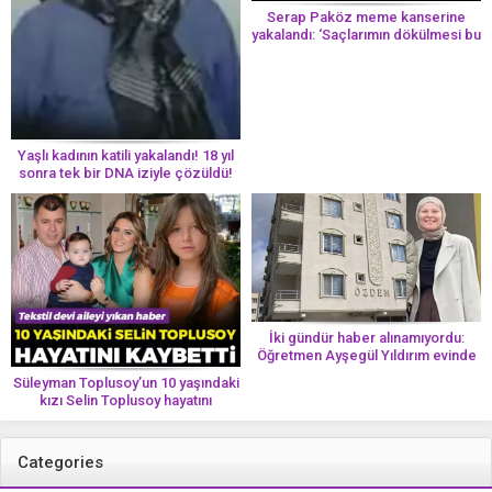
Serap Paköz meme kanserine
yakalandı: ‘Saçlarımın dökülmesi bu
yolun bir parçası!’ Aman dikkat!
Her 8 kadından birinde görülüyor
Yaşlı kadının katili yakalandı! 18 yıl
sonra tek bir DNA iziyle çözüldü!
İki gündür haber alınamıyordu:
Öğretmen Ayşegül Yıldırım evinde
ölü bulundu
Süleyman Toplusoy’un 10 yaşındaki
kızı Selin Toplusoy hayatını
kaybetti! ‘Ah dünya güzeli melek’
Categories