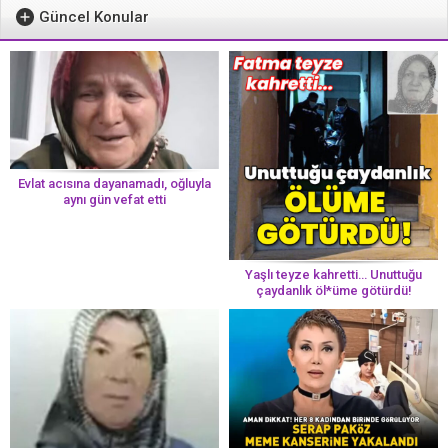
Güncel Konular
Evlat acısına dayanamadı, oğluyla
aynı gün vefat etti
Yaşlı teyze kahretti… Unuttuğu
çaydanlık öl*üme götürdü!