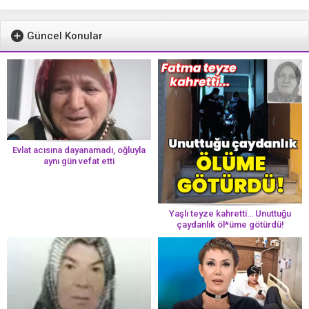
Güncel Konular
Evlat acısına dayanamadı, oğluyla
aynı gün vefat etti
Yaşlı teyze kahretti… Unuttuğu
çaydanlık öl*üme götürdü!