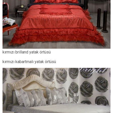
kırmızı brilland yatak örtüsü
kırmızı kabartmalı yatak örtüsü