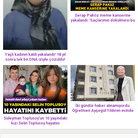
Serap Paköz meme kanserine
yakalandı: ‘Saçlarımın dökülmesi bu
yolun bir parçası!’ Aman dikkat!
Her 8 kadından birinde görülüyor
Yaşlı kadının katili yakalandı! 18 yıl
sonra tek bir DNA iziyle çözüldü!
İki gündür haber alınamıyordu:
Öğretmen Ayşegül Yıldırım evinde
ölü bulundu
Süleyman Toplusoy’un 10 yaşındaki
kızı Selin Toplusoy hayatını
kaybetti! ‘Ah dünya güzeli melek’