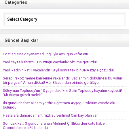
Categories
Categories
Güncel Başlıklar
Evlat acısına dayanamadı, oğluyla aynı gün vefat etti
Yaşlı teyze kahretti… Unuttuğu çaydanlık öl*üme götürdü!
Yaşlı kadının katili yakalandı! 18 yıl sonra tek bir DNA iziyle çözüldü!
Serap Paköz meme kanserine yakalandı: ‘Saçlarımın dökülmesi bu yolun
bir parçası!’ Aman dikkat! Her 8 kadından birinde görülüyor
Süleyman Toplusoy’un 10 yaşındaki kızı Selin Toplusoy hayatını kaybetti!
‘Ah dünya güzeli melek’
İki gündür haber alınamıyordu: Öğretmen Ayşegül Yıldırım evinde ölü
bulundu
Hastalara damardan antifrizli su verilmiş! Can kayıpları var
Son dakika… 3 gündür aranan Mehmet Çiftlikci’den kötü haber!
Otomobilinde öl*ü bulundu