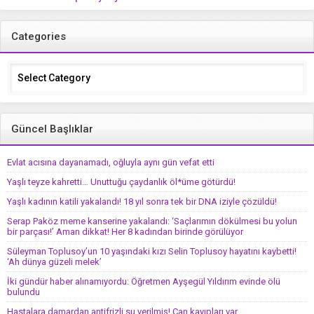
kaybetti! ‘Ah dünya güzeli melek’
Categories
Categories
Güncel Başlıklar
Evlat acısına dayanamadı, oğluyla aynı gün vefat etti
Yaşlı teyze kahretti… Unuttuğu çaydanlık öl*üme götürdü!
Yaşlı kadının katili yakalandı! 18 yıl sonra tek bir DNA iziyle çözüldü!
Serap Paköz meme kanserine yakalandı: ‘Saçlarımın dökülmesi bu yolun
bir parçası!’ Aman dikkat! Her 8 kadından birinde görülüyor
Süleyman Toplusoy’un 10 yaşındaki kızı Selin Toplusoy hayatını kaybetti!
‘Ah dünya güzeli melek’
İki gündür haber alınamıyordu: Öğretmen Ayşegül Yıldırım evinde ölü
bulundu
Hastalara damardan antifrizli su verilmiş! Can kayıpları var