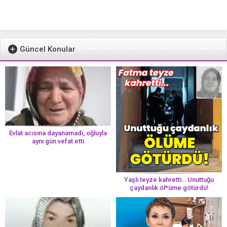
Güncel Konular
Evlat acısına dayanamadı, oğluyla
aynı gün vefat etti
Yaşlı teyze kahretti… Unuttuğu
çaydanlık öl*üme götürdü!