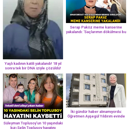
Serap Paköz meme kanserine
yakalandı: ‘Saçlarımın dökülmesi bu
yolun bir parçası!’ Aman dikkat!
Her 8 kadından birinde görülüyor
Yaşlı kadının katili yakalandı! 18 yıl
sonra tek bir DNA iziyle çözüldü!
İki gündür haber alınamıyordu:
Öğretmen Ayşegül Yıldırım evinde
ölü bulundu
Süleyman Toplusoy’un 10 yaşındaki
kızı Selin Toplusoy hayatını