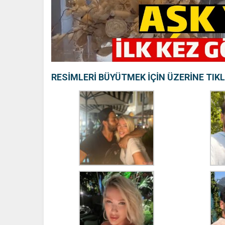
RESİMLERİ BÜYÜTMEK İÇİN ÜZERİNE TIK