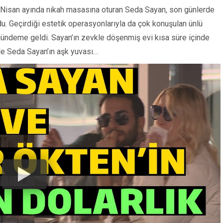
 Nisan ayında nikah masasına oturan Seda Sayan, son günlerde
ldu. Geçirdiği estetik operasyonlarıyla da çok konuşulan ünlü
a gündeme geldi. Sayan’ın zevkle döşenmiş evi kısa süre içinde
le Seda Sayan’ın aşk yuvası…