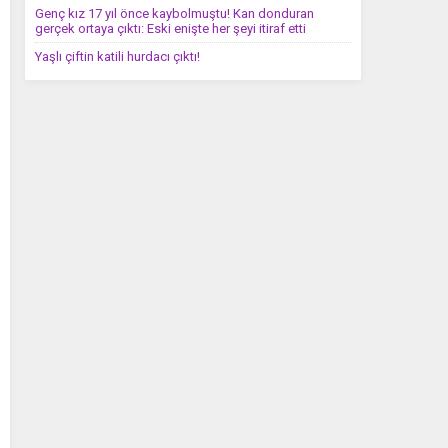
Genç kız 17 yıl önce kaybolmuştu! Kan donduran
gerçek ortaya çıktı: Eski enişte her şeyi itiraf etti
Yaşlı çiftin katili hurdacı çıktı!