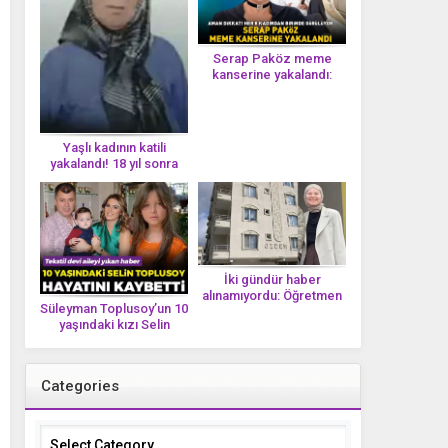
Serap Paköz meme
kanserine yakalandı:
‘Saçlarımın dökülmesi bu
yolun bir parçası!’ Aman
dikkat! Her 8 kadından
birinde görülüyor
Yaşlı kadının katili
yakalandı! 18 yıl sonra
tek bir DNA iziyle
çözüldü!
İki gündür haber
alınamıyordu: Öğretmen
Süleyman Toplusoy’un 10
Ayşegül Yıldırım evinde
yaşındaki kızı Selin
ölü bulundu
Toplusoy hayatını
kaybetti! ‘Ah dünya
güzeli melek’
Categories
Categories