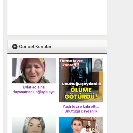
Güncel Konular
Evlat acısına
dayanamadı, oğluyla aynı
gün vefat etti
Yaşlı teyze kahretti…
Unuttuğu çaydanlık
öl*üme götürdü!