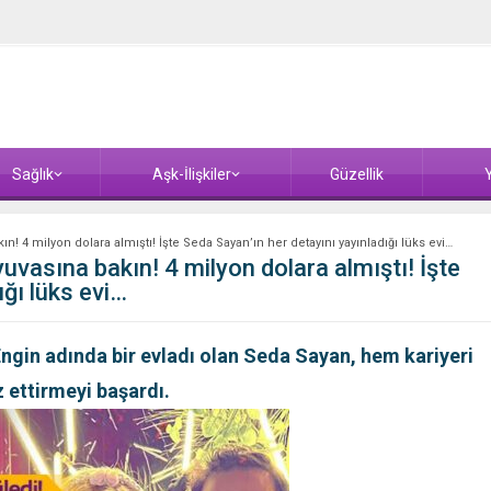
Sağlık
Aşk-İlişkiler
Güzellik
Y
n! 4 milyon dolara almıştı! İşte Seda Sayan’ın her detayını yayınladığı lüks evi…
uvasına bakın! 4 milyon dolara almıştı! İşte
ığı lüks evi…
 Engin adında bir evladı olan Seda Sayan, hem kariyeri
 ettirmeyi başardı.