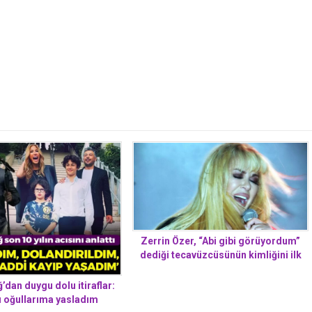
Zerrin Özer, “Abi gibi görüyordum”
dediği tecavüzcüsünün kimliğini ilk
kez açıkladı
’dan duygu dolu itiraflar:
ı oğullarıma yasladım