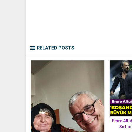
RELATED POSTS
Emre Altuğ
Sırtım