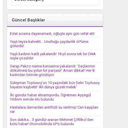
Güncel Başlıklar
Evlat acısına dayanamadı, oğluyla aynı gün vefat etti
Yaşlı teyze kahretti… Unuttuğu çaydanlık öl*üme
götürdü!
Yaşlı kadının katili yakalandı! 18 yıl sonra tek bir DNA
iziyle çözüldü!
Serap Paköz meme kanserine yakalandı: ‘Saçlarımın
dökülmesi bu yolun bir parçası!’ Aman dikkat! Her 8
kadından birinde görülüyor
Süleyman Toplusoy’un 10 yaşındaki kızı Selin Toplusoy
hayatını kaybetti! ‘Ah dünya güzeli melek’
İki gündür haber alınamıyordu: Öğretmen Ayşegül
Yıldırım evinde ölü bulundu
Hastalara damardan antifrizli su verilmiş! Can kayıpları
var
Son dakika… 3 gündür aranan Mehmet Çiftlikci’den
kötü haber! Otomobilinde öl*ü bulundu