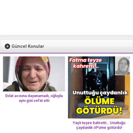
Güncel Konular
Evlat acısına dayanamadı, oğluyla
aynı gün vefat etti
Yaşlı teyze kahretti… Unuttuğu
çaydanlık öl*üme götürdü!