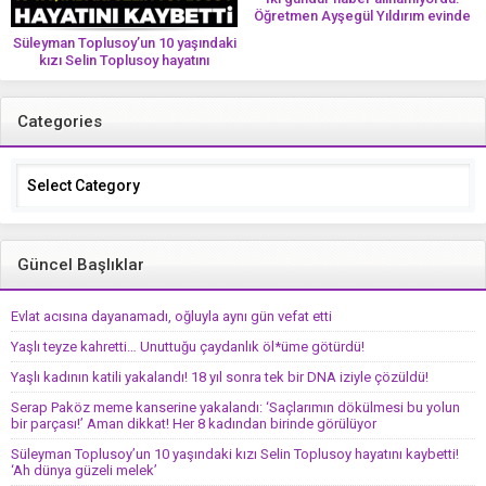
Öğretmen Ayşegül Yıldırım evinde
ölü bulundu
Süleyman Toplusoy’un 10 yaşındaki
kızı Selin Toplusoy hayatını
kaybetti! ‘Ah dünya güzeli melek’
Categories
Categories
Güncel Başlıklar
Evlat acısına dayanamadı, oğluyla aynı gün vefat etti
Yaşlı teyze kahretti… Unuttuğu çaydanlık öl*üme götürdü!
Yaşlı kadının katili yakalandı! 18 yıl sonra tek bir DNA iziyle çözüldü!
Serap Paköz meme kanserine yakalandı: ‘Saçlarımın dökülmesi bu yolun
bir parçası!’ Aman dikkat! Her 8 kadından birinde görülüyor
Süleyman Toplusoy’un 10 yaşındaki kızı Selin Toplusoy hayatını kaybetti!
‘Ah dünya güzeli melek’