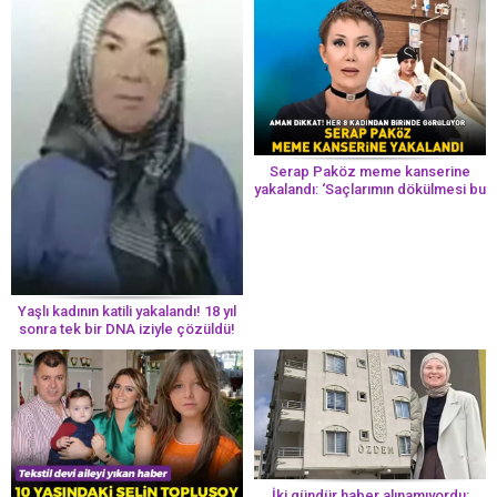
Serap Paköz meme kanserine
yakalandı: ‘Saçlarımın dökülmesi bu
yolun bir parçası!’ Aman dikkat!
Her 8 kadından birinde görülüyor
Yaşlı kadının katili yakalandı! 18 yıl
sonra tek bir DNA iziyle çözüldü!
İki gündür haber alınamıyordu: