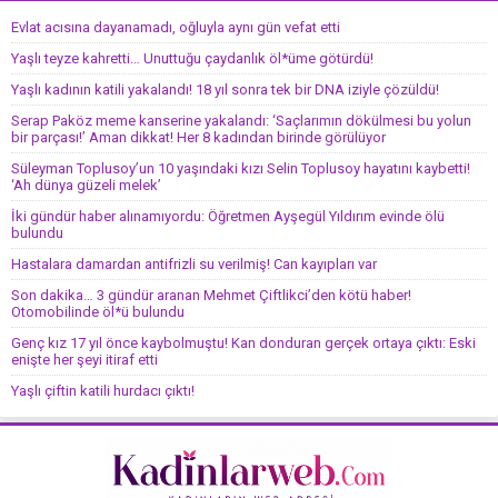
Evlat acısına dayanamadı, oğluyla aynı gün vefat etti
Yaşlı teyze kahretti… Unuttuğu çaydanlık öl*üme götürdü!
Yaşlı kadının katili yakalandı! 18 yıl sonra tek bir DNA iziyle çözüldü!
Serap Paköz meme kanserine yakalandı: ‘Saçlarımın dökülmesi bu yolun
bir parçası!’ Aman dikkat! Her 8 kadından birinde görülüyor
Süleyman Toplusoy’un 10 yaşındaki kızı Selin Toplusoy hayatını kaybetti!
‘Ah dünya güzeli melek’
İki gündür haber alınamıyordu: Öğretmen Ayşegül Yıldırım evinde ölü
bulundu
Hastalara damardan antifrizli su verilmiş! Can kayıpları var
Son dakika… 3 gündür aranan Mehmet Çiftlikci’den kötü haber!
Otomobilinde öl*ü bulundu
Genç kız 17 yıl önce kaybolmuştu! Kan donduran gerçek ortaya çıktı: Eski
enişte her şeyi itiraf etti
Yaşlı çiftin katili hurdacı çıktı!