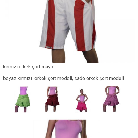
kırmızı erkek şort mayo
beyaz kırmızı erkek şort modeli, sade erkek şort modeli