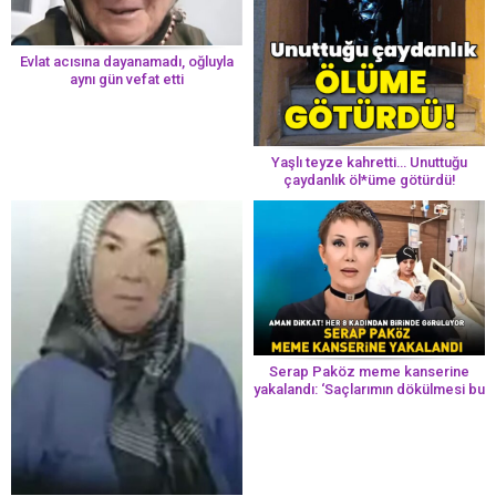
Evlat acısına dayanamadı, oğluyla
aynı gün vefat etti
Yaşlı teyze kahretti… Unuttuğu
çaydanlık öl*üme götürdü!
Serap Paköz meme kanserine
yakalandı: ‘Saçlarımın dökülmesi bu
yolun bir parçası!’ Aman dikkat!
Her 8 kadından birinde görülüyor