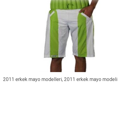
2011 erkek mayo modelleri, 2011 erkek mayo modeli