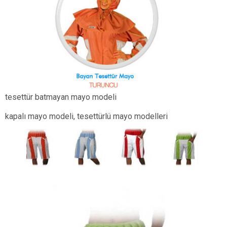
tesettür batmayan mayo modeli
kapalı mayo modeli, tesettürlü mayo modelleri