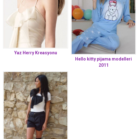
Yaz Herry Kreasyonu
Hello kitty pijama modelleri
2011