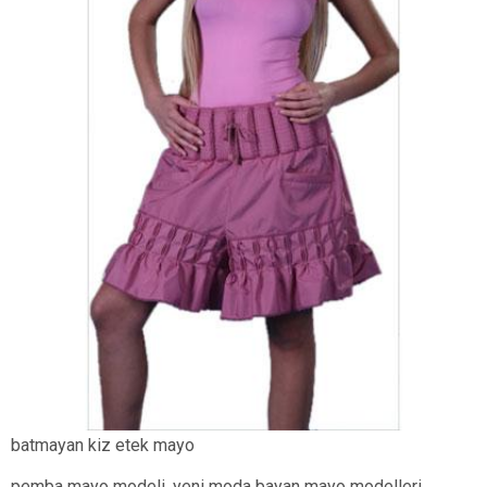
batmayan kiz etek mayo
pemba mayo modeli, yeni moda bayan mayo modelleri