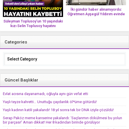
İki gündür haber alınamıyordu:
Öğretmen Ayşegül Yıldırım evinde
ölü bulundu
Süleyman Toplusoy’un 10 yaşındaki
kızı Selin Toplusoy hayatını
kaybetti! ‘Ah dünya güzeli melek’
Categories
Categories
Güncel Başlıklar
Evlat acısına dayanamadı, oğluyla aynı gün vefat etti
Yaşlı teyze kahretti… Unuttuğu çaydanlık öl*üme götürdü!
Yaşlı kadının katili yakalandı! 18 yıl sonra tek bir DNA iziyle çözüldü!
Serap Paköz meme kanserine yakalandı: ‘Saçlarımın dökülmesi bu yolun
bir parçası!’ Aman dikkat! Her 8 kadından birinde görülüyor