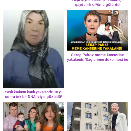
çaydanlık öl*üme götürdü!
Serap Paköz meme kanserine
yakalandı: ‘Saçlarımın dökülmesi bu
yolun bir parçası!’ Aman dikkat!
Her 8 kadından birinde görülüyor
Yaşlı kadının katili yakalandı! 18 yıl
sonra tek bir DNA iziyle çözüldü!