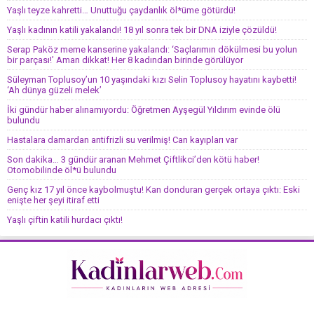
Yaşlı teyze kahretti… Unuttuğu çaydanlık öl*üme götürdü!
Yaşlı kadının katili yakalandı! 18 yıl sonra tek bir DNA iziyle çözüldü!
Serap Paköz meme kanserine yakalandı: ‘Saçlarımın dökülmesi bu yolun
bir parçası!’ Aman dikkat! Her 8 kadından birinde görülüyor
Süleyman Toplusoy’un 10 yaşındaki kızı Selin Toplusoy hayatını kaybetti!
‘Ah dünya güzeli melek’
İki gündür haber alınamıyordu: Öğretmen Ayşegül Yıldırım evinde ölü
bulundu
Hastalara damardan antifrizli su verilmiş! Can kayıpları var
Son dakika… 3 gündür aranan Mehmet Çiftlikci’den kötü haber!
Otomobilinde öl*ü bulundu
Genç kız 17 yıl önce kaybolmuştu! Kan donduran gerçek ortaya çıktı: Eski
enişte her şeyi itiraf etti
Yaşlı çiftin katili hurdacı çıktı!