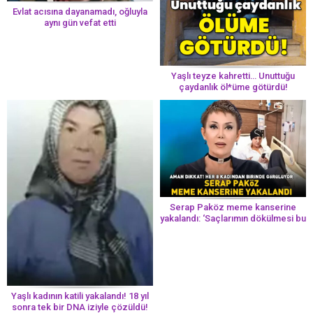
Evlat acısına dayanamadı, oğluyla
aynı gün vefat etti
Yaşlı teyze kahretti… Unuttuğu
çaydanlık öl*üme götürdü!
Serap Paköz meme kanserine
yakalandı: ‘Saçlarımın dökülmesi bu
yolun bir parçası!’ Aman dikkat!
Her 8 kadından birinde görülüyor
Yaşlı kadının katili yakalandı! 18 yıl
sonra tek bir DNA iziyle çözüldü!